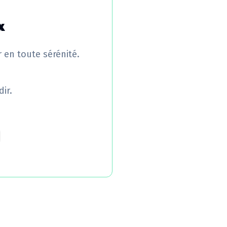
x
r en toute sérénité.
ir.