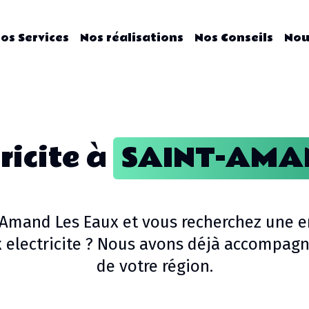
os Services
Nos réalisations
Nos Conseils
Nou
ricite
à
SAINT-AMA
 Amand Les Eaux
et vous recherchez une e
 electricite
? Nous avons déjà accompagné
de votre région.