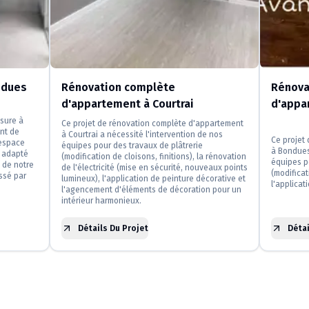
ndues
Rénovation complète
Rénova
d'appartement à Courtrai
d'appa
esure à
Ce projet de rénovation complète d'appartement
nt de
à Courtrai a nécessité l'intervention de nos
Ce projet
 espace
équipes pour des travaux de plâtrerie
à Bondues
t adapté
(modification de cloisons, finitions), la rénovation
équipes p
é de notre
de l'électricité (mise en sécurité, nouveaux points
(modificat
issé par
lumineux), l'application de peinture décorative et
l'applicat
l'agencement d'éléments de décoration pour un
intérieur harmonieux.
Détails Du Projet
Détai