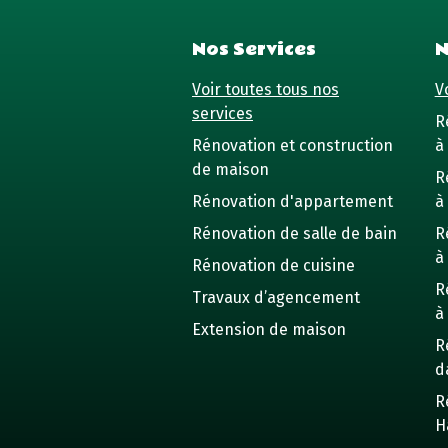
Nos Services
N
Voir toutes tous nos
Vo
services
R
Rénovation et construction
à 
de maison
R
Rénovation d'appartement
à
Rénovation de salle de bain
R
à
Rénovation de cuisine
R
Travaux d’agencement
à
Extension de maison
R
d
R
H