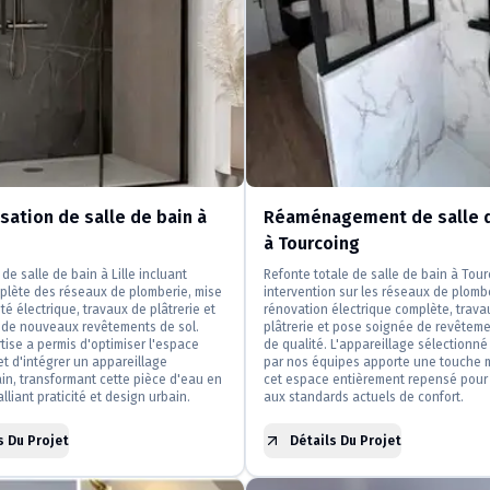
ation de salle de bain à
Réaménagement de salle d
à Tourcoing
de salle de bain à Lille incluant
Refonte totale de salle de bain à Tou
plète des réseaux de plomberie, mise
intervention sur les réseaux de plomb
té électrique, travaux de plâtrerie et
rénovation électrique complète, trava
n de nouveaux revêtements de sol.
plâtrerie et pose soignée de revêteme
tise a permis d'optimiser l'espace
de qualité. L'appareillage sélectionné 
et d'intégrer un appareillage
par nos équipes apporte une touche 
n, transformant cette pièce d'eau en
cet espace entièrement repensé pour
lliant praticité et design urbain.
aux standards actuels de confort.
s Du Projet
Détails Du Projet