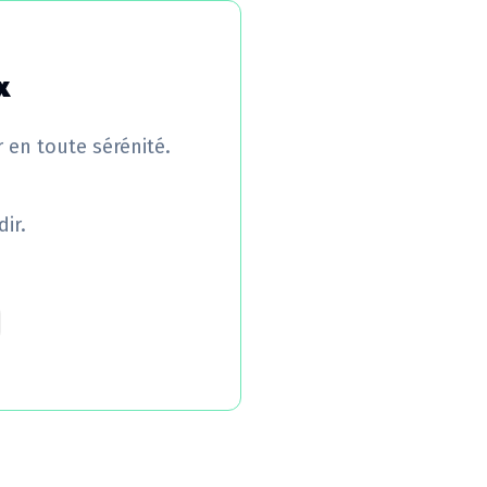
x
r en toute sérénité.
ir.