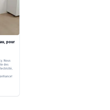
au, pour
cy. Nous
ble des
lectricité,
confiance!