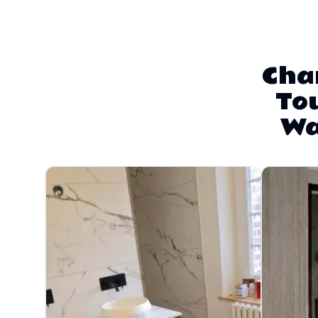
Chan
Tou
Wa