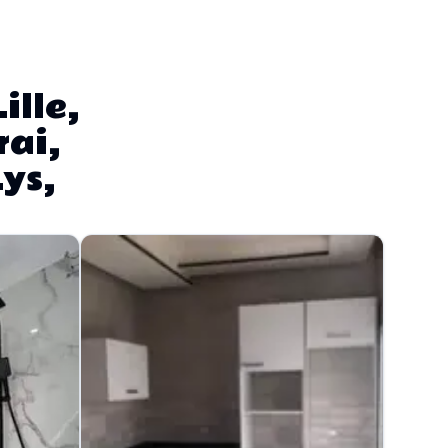
ille,
rai,
ys,