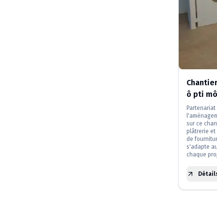
Chantie
ô pti m
Partenariat
l'aménagem
sur ce chan
plâtrerie e
de fournitur
s'adapte au
chaque proj
Détail