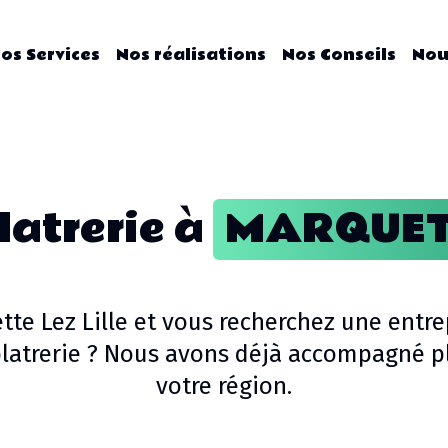
os Services
Nos réalisations
Nos Conseils
Nou
latrerie
à
MARQUETT
te Lez Lille
et vous recherchez une entre
latrerie
? Nous avons déjà accompagné plu
votre région.