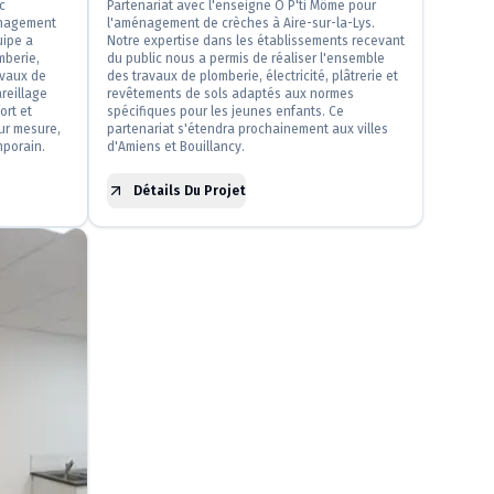
c
Partenariat avec l'enseigne Ô P'ti Môme pour
ménagement
l'aménagement de crèches à Aire-sur-la-Lys.
uipe a
Notre expertise dans les établissements recevant
mberie,
du public nous a permis de réaliser l'ensemble
avaux de
des travaux de plomberie, électricité, plâtrerie et
areillage
revêtements de sols adaptés aux normes
ort et
spécifiques pour les jeunes enfants. Ce
ur mesure,
partenariat s'étendra prochainement aux villes
mporain.
d'Amiens et Bouillancy.
Détails Du Projet