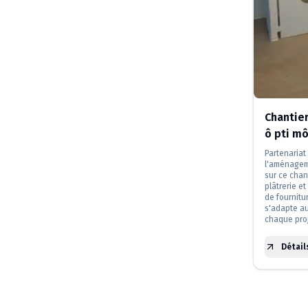
Chantie
ô pti m
Partenariat
l'aménagem
sur ce chan
plâtrerie e
de fournitur
s'adapte au
chaque proj
Détail