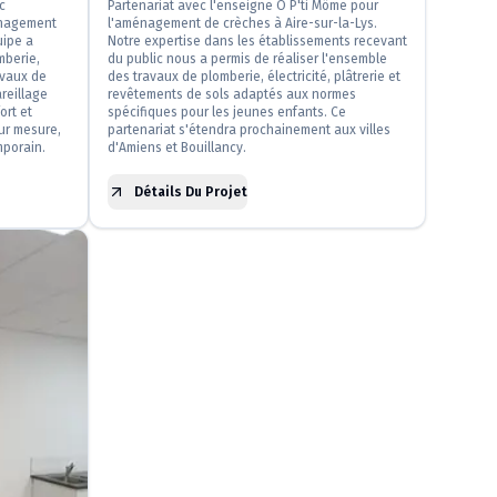
c
Partenariat avec l'enseigne Ô P'ti Môme pour
ménagement
l'aménagement de crèches à Aire-sur-la-Lys.
uipe a
Notre expertise dans les établissements recevant
mberie,
du public nous a permis de réaliser l'ensemble
avaux de
des travaux de plomberie, électricité, plâtrerie et
areillage
revêtements de sols adaptés aux normes
ort et
spécifiques pour les jeunes enfants. Ce
ur mesure,
partenariat s'étendra prochainement aux villes
mporain.
d'Amiens et Bouillancy.
Détails Du Projet