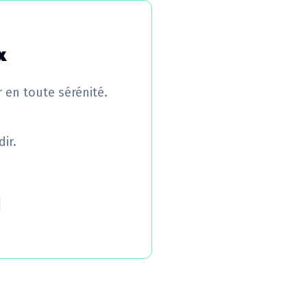
x
r en toute sérénité.
ir.