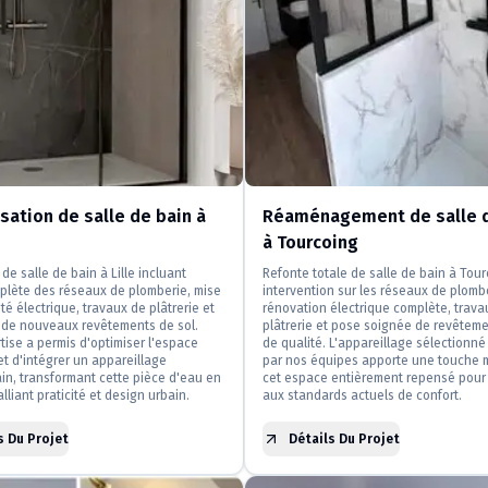
ation de salle de bain à
Réaménagement de salle d
à Tourcoing
de salle de bain à Lille incluant
Refonte totale de salle de bain à Tou
plète des réseaux de plomberie, mise
intervention sur les réseaux de plomb
té électrique, travaux de plâtrerie et
rénovation électrique complète, trava
n de nouveaux revêtements de sol.
plâtrerie et pose soignée de revêteme
tise a permis d'optimiser l'espace
de qualité. L'appareillage sélectionné 
et d'intégrer un appareillage
par nos équipes apporte une touche 
n, transformant cette pièce d'eau en
cet espace entièrement repensé pour
lliant praticité et design urbain.
aux standards actuels de confort.
s Du Projet
Détails Du Projet