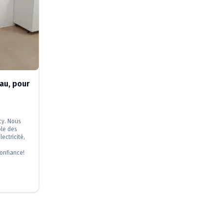
au, pour
cy. Nous
ble des
lectricité,
confiance!