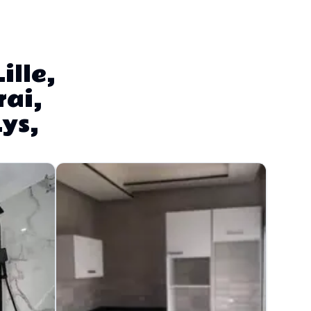
ille,
rai,
ys,