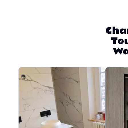
Chan
Tou
Wa