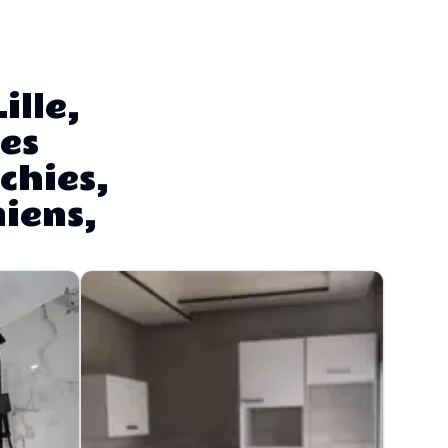
ille,
es
chies,
iens,