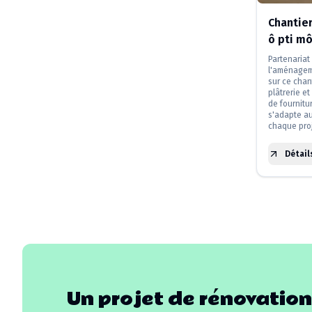
Chantie
ô pti m
Partenariat
l'aménagem
sur ce chan
plâtrerie e
de fournitur
s'adapte au
chaque proj
Détail
Un projet de rénovation