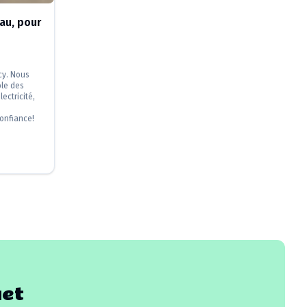
au, pour
cy. Nous
ble des
lectricité,
confiance!
uet