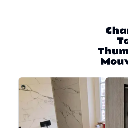
Chan
T
Thume
Mouv