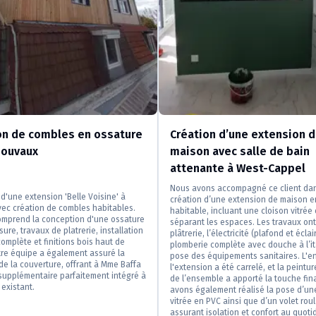
on de combles en ossature
Création d’une extension 
Mouvaux
maison avec salle de bain
attenante à West-Cappel
Nous avons accompagné ce client dan
 d'une extension 'Belle Voisine' à
création d’une extension de maison e
ec création de combles habitables.
habitable, incluant une cloison vitrée
omprend la conception d'une ossature
séparant les espaces. Les travaux ont
ure, travaux de platrerie, installation
plâtrerie, l’électricité (plafond et éclai
complète et finitions bois haut de
plomberie complète avec douche à l’it
re équipe a également assuré la
pose des équipements sanitaires. L'
 de la couverture, offrant à Mme Baffa
l'extension a été carrelé, et la peintu
supplémentaire parfaitement intégré à
de l’ensemble a apporté la touche fin
 existant.
avons également réalisé la pose d’un
vitrée en PVC ainsi que d’un volet roul
assurant isolation et confort au quoti