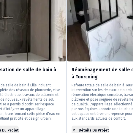
ation de salle de bain à
Réaménagement de salle d
à Tourcoing
de salle de bain à Lille incluant
Refonte totale de salle de bain à Tou
plète des réseaux de plomberie, mise
intervention sur les réseaux de plomb
té électrique, travaux de plâtrerie et
rénovation électrique complète, trava
n de nouveaux revêtements de sol.
plâtrerie et pose soignée de revêteme
tise a permis d'optimiser l'espace
de qualité. L'appareillage sélectionné 
et d'intégrer un appareillage
par nos équipes apporte une touche 
n, transformant cette pièce d'eau en
cet espace entièrement repensé pour
lliant praticité et design urbain.
aux standards actuels de confort.
s Du Projet
Détails Du Projet