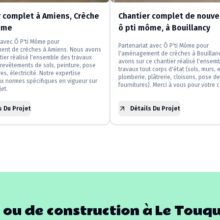
r complet à Amiens, Crèche
Chantier complet de nouve
ôme
ô pti môme, à Bouillancy
 avec Ô P'ti Môme pour
Partenariat avec Ô P'ti Môme pour
ent de crèches à Amiens. Nous avons
l'aménagement de crèches à Bouillan
tier réalisé l'ensemble des travaux
avons sur ce chantier réalisé l'ensem
t revêtements de sols, peinture, pose
travaux tout corps d'état (sols, murs, e
es, électricité. Notre expertise
plomberie, plâtrerie, cloisons, pose de
x normes spécifiques en vigueur sur
fournitures). Merci à vous pour votre 
et.
s Du Projet
Détails Du Projet
 ou de construction à
Le Touq