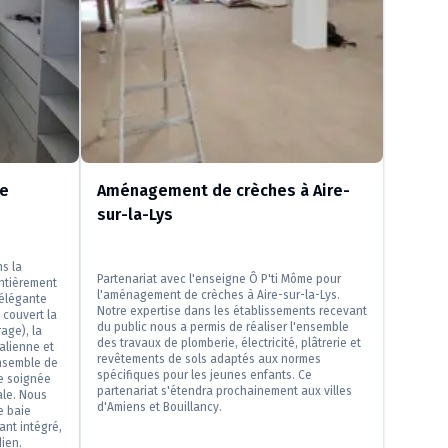
de
Aménagement de crèches à Aire-
sur-la-Lys
s la
Partenariat avec l'enseigne Ô P'ti Môme pour
ntièrement
l'aménagement de crèches à Aire-sur-la-Lys.
 élégante
Notre expertise dans les établissements recevant
 couvert la
du public nous a permis de réaliser l'ensemble
rage), la
des travaux de plomberie, électricité, plâtrerie et
alienne et
revêtements de sols adaptés aux normes
ensemble de
spécifiques pour les jeunes enfants. Ce
re soignée
partenariat s'étendra prochainement aux villes
ale. Nous
d'Amiens et Bouillancy.
e baie
ant intégré,
dien.