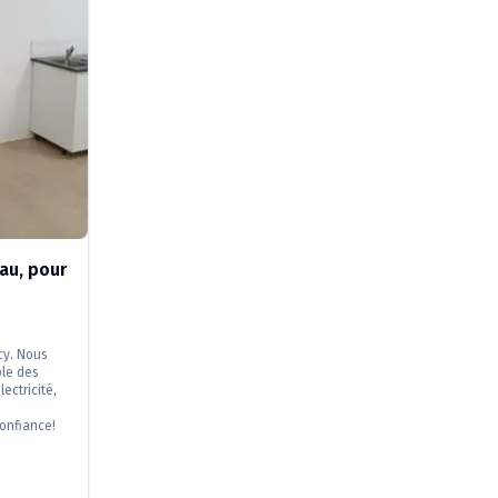
au, pour
cy. Nous
ble des
lectricité,
confiance!