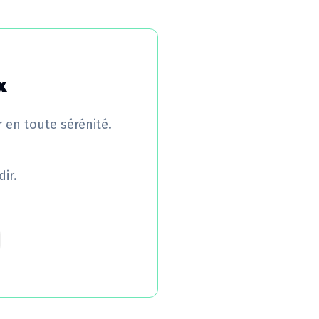
x
r en toute sérénité.
ir.