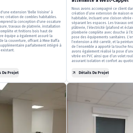
attenante à West-Cappel
Nous avons accompagné ce client dan
 d'une extension 'Belle Voisine' à
création d’une extension de maison e
ec création de combles habitables.
habitable, incluant une cloison vitrée
omprend la conception d'une ossature
séparant les espaces. Les travaux ont
ure, travaux de platrerie, installation
plâtrerie, l’électricité (plafond et éclai
complète et finitions bois haut de
plomberie complète avec douche à l’it
re équipe a également assuré la
pose des équipements sanitaires. L'
 de la couverture, offrant à Mme Baffa
l'extension a été carrelé, et la peintu
supplémentaire parfaitement intégré à
de l’ensemble a apporté la touche fin
 existant.
avons également réalisé la pose d’un
vitrée en PVC ainsi que d’un volet roul
assurant isolation et confort au quoti
s Du Projet
Détails Du Projet