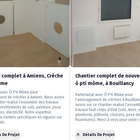
r complet à Amiens, Crèche
Chantier complet de nouve
ôme
ô pti môme, à Bouillancy
 avec Ô P'ti Môme pour
Partenariat avec Ô P'ti Môme pour
ent de crèches à Amiens. Nous avons
l'aménagement de crèches à Bouillan
tier réalisé l'ensemble des travaux
avons sur ce chantier réalisé l'ensem
t revêtements de sols, peinture, pose
travaux tout corps d'état (sols, murs, e
es, électricité. Notre expertise
plomberie, plâtrerie, cloisons, pose de
x normes spécifiques en vigueur sur
fournitures). Merci à vous pour votre 
et.
s Du Projet
Détails Du Projet