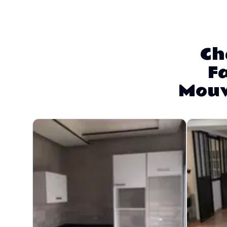
Ch
F
Mouv