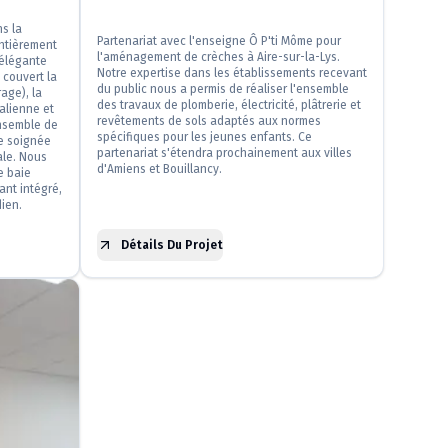
s la
Partenariat avec l'enseigne Ô P'ti Môme pour
ntièrement
l'aménagement de crèches à Aire-sur-la-Lys.
 élégante
Notre expertise dans les établissements recevant
 couvert la
du public nous a permis de réaliser l'ensemble
rage), la
des travaux de plomberie, électricité, plâtrerie et
alienne et
revêtements de sols adaptés aux normes
ensemble de
spécifiques pour les jeunes enfants. Ce
re soignée
partenariat s'étendra prochainement aux villes
ale. Nous
d'Amiens et Bouillancy.
e baie
ant intégré,
dien.
Détails Du Projet