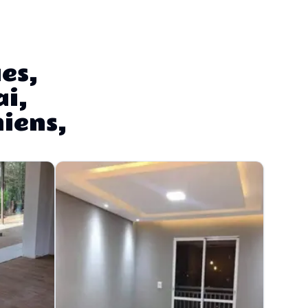
es,
i,
iens,