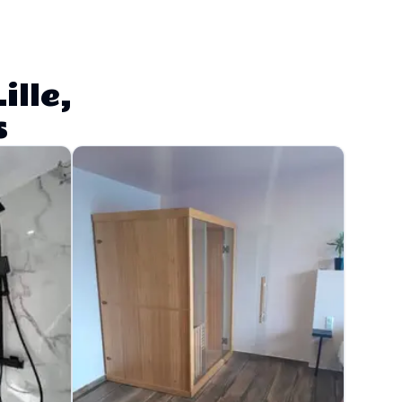
ille,
s