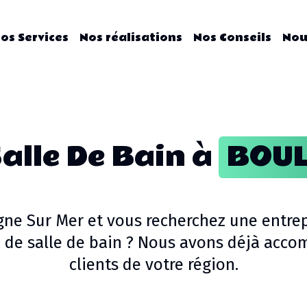
os Services
Nos réalisations
Nos Conseils
Nou
alle De Bain
à
BOUL
gne Sur Mer
et vous recherchez une entrep
 de salle de bain
? Nous avons déjà acco
clients de votre région.