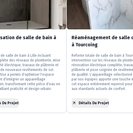
ation de salle de bain à
Réaménagement de salle d
à Tourcoing
de salle de bain à Lille incluant
Refonte totale de salle de bain à Tou
plète des réseaux de plomberie, mise
intervention sur les réseaux de plomb
té électrique, travaux de plâtrerie et
rénovation électrique complète, trava
n de nouveaux revêtements de sol.
plâtrerie et pose soignée de revêteme
tise a permis d'optimiser l'espace
de qualité. L'appareillage sélectionné 
et d'intégrer un appareillage
par nos équipes apporte une touche 
n, transformant cette pièce d'eau en
cet espace entièrement repensé pour
lliant praticité et design urbain.
aux standards actuels de confort.
s Du Projet
Détails Du Projet