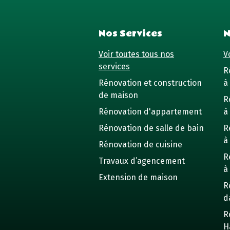
Nos Services
N
Voir toutes tous nos
Vo
services
R
Rénovation et construction
à 
de maison
R
Rénovation d'appartement
à
Rénovation de salle de bain
R
à
Rénovation de cuisine
R
Travaux d’agencement
à
Extension de maison
R
d
R
H