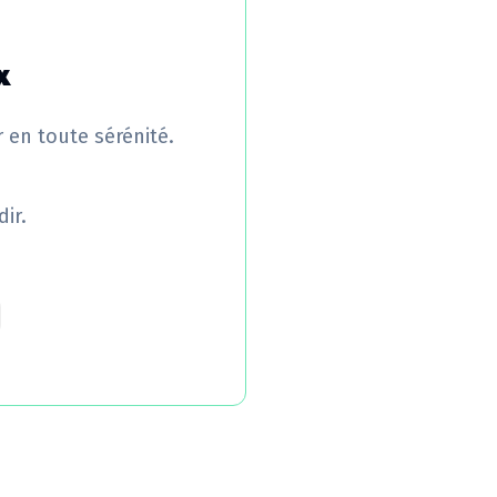
x
r en toute sérénité.
ir.