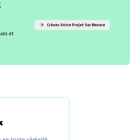
x
Créons Votre Projet Sur Mesure
ues et
x
r en toute sérénité.