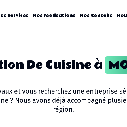
os Services
Nos réalisations
Nos Conseils
Nou
ion De Cuisine
à
MO
vaux
et vous recherchez une entreprise sé
ine
? Nous avons déjà accompagné plusieu
région.