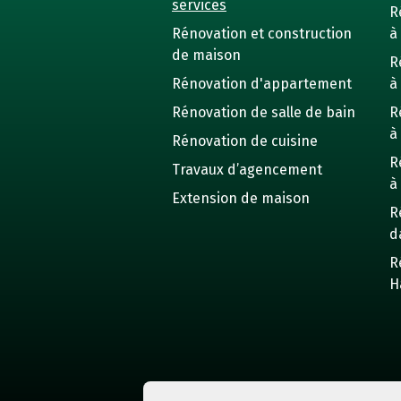
services
R
Rénovation et construction
à 
de maison
R
Rénovation d'appartement
à
Rénovation de salle de bain
R
à
Rénovation de cuisine
R
Travaux d’agencement
à
Extension de maison
R
d
R
H