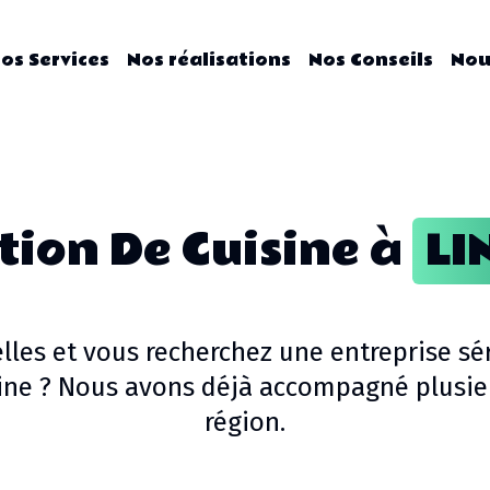
os Services
Nos réalisations
Nos Conseils
Nou
ion De Cuisine
à
LI
lles
et vous recherchez une entreprise sé
ine
? Nous avons déjà accompagné plusieu
région.