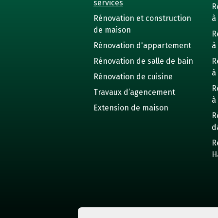
services
R
Rénovation et construction
à 
de maison
R
Rénovation d'appartement
à
Rénovation de salle de bain
R
à
Rénovation de cuisine
R
Travaux d’agencement
à
Extension de maison
R
d
R
H