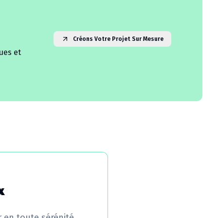
Créons Votre Projet Sur Mesure
ues et
x
r en toute sérénité.