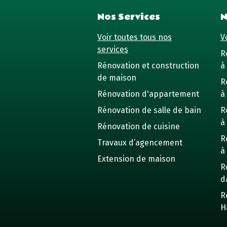
Nos Services
N
Voir toutes tous nos
Vo
services
R
Rénovation et construction
à 
de maison
R
Rénovation d'appartement
à
Rénovation de salle de bain
R
à
Rénovation de cuisine
R
Travaux d’agencement
à
Extension de maison
R
d
R
H