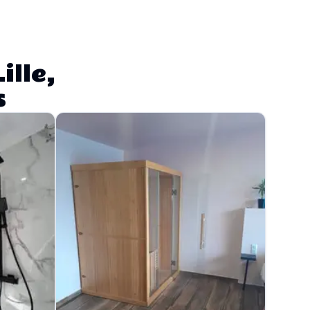
ille,
s