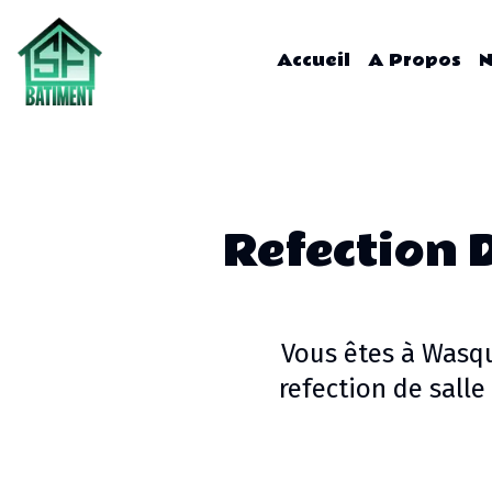
Accueil
A Propos
N
Refection 
Vous êtes à
Wasq
refection de salle