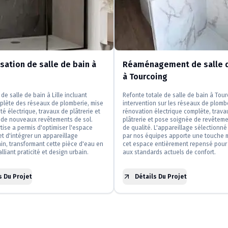
ation de salle de bain à
Réaménagement de salle d
à Tourcoing
de salle de bain à Lille incluant
Refonte totale de salle de bain à Tou
plète des réseaux de plomberie, mise
intervention sur les réseaux de plomb
té électrique, travaux de plâtrerie et
rénovation électrique complète, trava
n de nouveaux revêtements de sol.
plâtrerie et pose soignée de revêteme
tise a permis d'optimiser l'espace
de qualité. L'appareillage sélectionné 
et d'intégrer un appareillage
par nos équipes apporte une touche 
n, transformant cette pièce d'eau en
cet espace entièrement repensé pour
lliant praticité et design urbain.
aux standards actuels de confort.
s Du Projet
Détails Du Projet