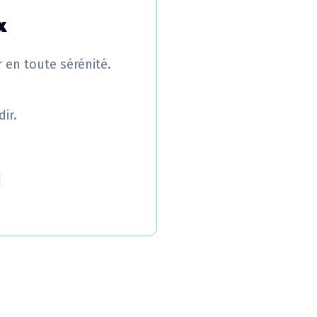
x
r en toute sérénité.
ir.