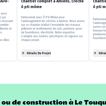
Aire-
Chantier complet à Amiens, Crèche
Chanti
ô pti môme
ô pti m
e pour
-Lys.
Partenariat avec Ô P'ti Môme pour
Partenari
s recevant
l'aménagement de crèches à Amiens. Nous avons
l'aménage
nsemble
sur ce chantier réalisé l'ensemble des travaux
avons sur 
âtrerie et
plâtrerie et revêtements de sols, peinture, pose
travaux to
es
de fournitures, électricité. Notre expertise
plomberie,
s'adapte aux normes spécifiques en vigueur sur
fourniture
x villes
chaque projet.
Détails Du Projet
Détai
 ou de construction à
Le Touq