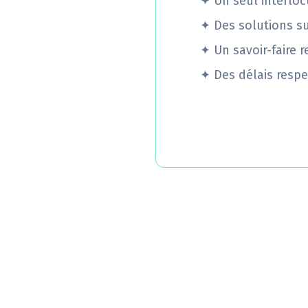
✦
Un seul interloc
✦
Des solutions s
✦
Un savoir-faire 
✦
Des délais respe