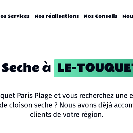
os Services
Nos réalisations
Nos Conseils
Nou
 Seche
à
LE-TOUQUE
quet Paris Plage
et vous recherchez une e
de cloison seche
? Nous avons déjà acco
clients de votre région.