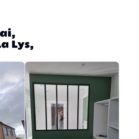
ai,
a Lys,