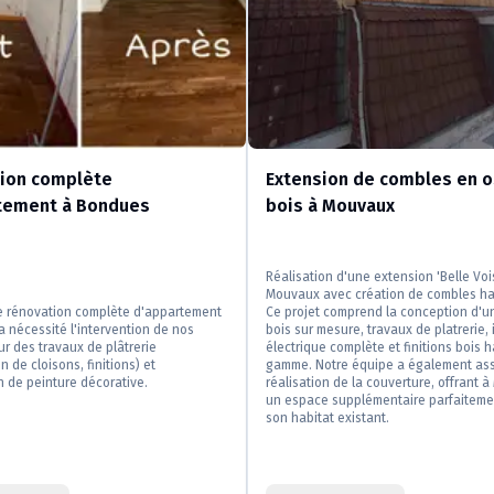
ion complète
Extension de combles en 
tement à Bondues
bois à Mouvaux
Réalisation d'une extension 'Belle Voi
Mouvaux avec création de combles ha
de rénovation complète d'appartement
Ce projet comprend la conception d'u
 nécessité l'intervention de nos
bois sur mesure, travaux de platrerie, 
r des travaux de plâtrerie
électrique complète et finitions bois 
n de cloisons, finitions) et
gamme. Notre équipe a également ass
on de peinture décorative.
réalisation de la couverture, offrant 
un espace supplémentaire parfaitemen
son habitat existant.