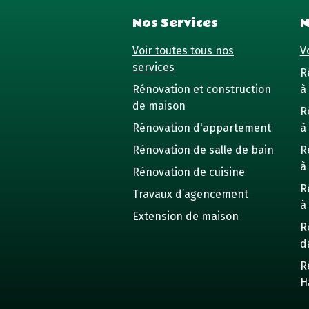
Nos Services
N
Voir toutes tous nos
Vo
services
R
Rénovation et construction
à 
de maison
R
Rénovation d'appartement
à
Rénovation de salle de bain
R
à
Rénovation de cuisine
R
Travaux d’agencement
à
Extension de maison
R
d
R
H