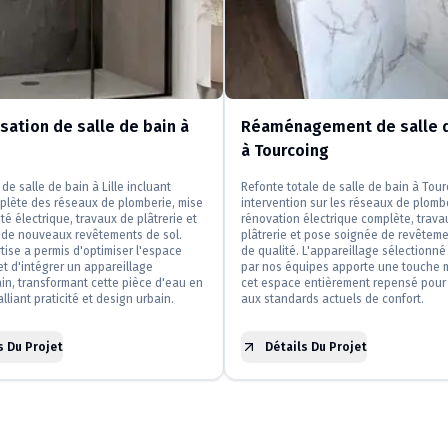
ation de salle de bain à
Réaménagement de salle d
à Tourcoing
de salle de bain à Lille incluant
Refonte totale de salle de bain à Tou
plète des réseaux de plomberie, mise
intervention sur les réseaux de plomb
té électrique, travaux de plâtrerie et
rénovation électrique complète, trava
n de nouveaux revêtements de sol.
plâtrerie et pose soignée de revêteme
tise a permis d'optimiser l'espace
de qualité. L'appareillage sélectionné 
et d'intégrer un appareillage
par nos équipes apporte une touche 
n, transformant cette pièce d'eau en
cet espace entièrement repensé pour
lliant praticité et design urbain.
aux standards actuels de confort.
s Du Projet
Détails Du Projet