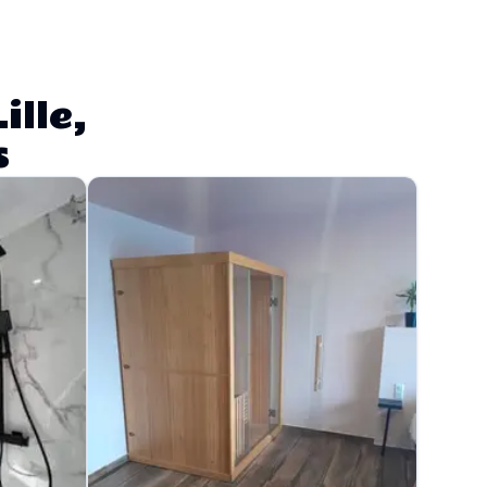
ille,
s