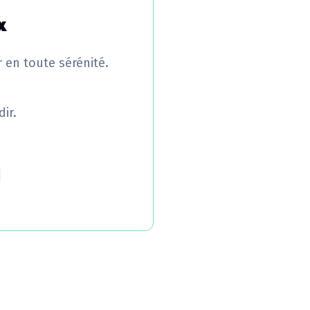
x
r en toute sérénité.
ir.