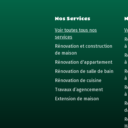
Nos Services
N
Voir toutes tous nos
Vo
services
R
Rénovation et construction
à 
de maison
R
Rénovation d'appartement
à
Rénovation de salle de bain
R
à
Rénovation de cuisine
R
Travaux d’agencement
à
Extension de maison
R
d
R
H