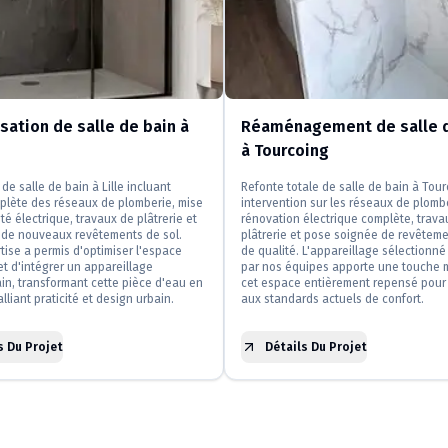
ation de salle de bain à
Réaménagement de salle d
à Tourcoing
de salle de bain à Lille incluant
Refonte totale de salle de bain à Tou
plète des réseaux de plomberie, mise
intervention sur les réseaux de plomb
té électrique, travaux de plâtrerie et
rénovation électrique complète, trava
n de nouveaux revêtements de sol.
plâtrerie et pose soignée de revêteme
tise a permis d'optimiser l'espace
de qualité. L'appareillage sélectionné 
et d'intégrer un appareillage
par nos équipes apporte une touche 
n, transformant cette pièce d'eau en
cet espace entièrement repensé pour
lliant praticité et design urbain.
aux standards actuels de confort.
s Du Projet
Détails Du Projet