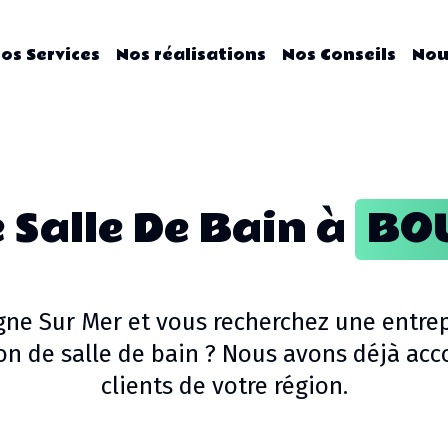
os Services
Nos réalisations
Nos Conseils
Nou
 Salle De Bain
à
BO
gne Sur Mer
et vous recherchez une entrep
n de salle de bain
? Nous avons déjà acc
clients de votre région.