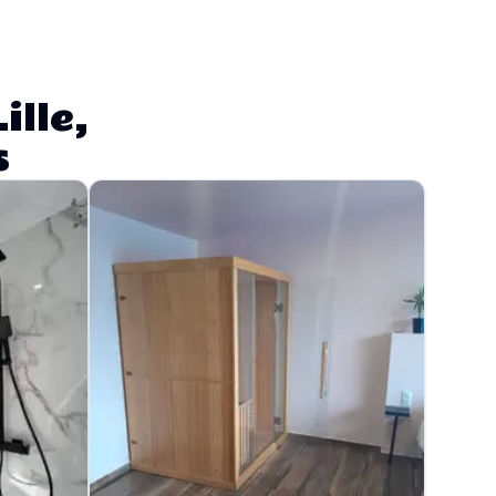
ille,
s