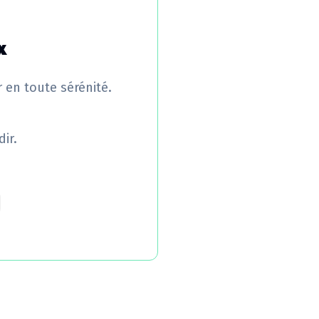
x
r en toute sérénité.
ir.