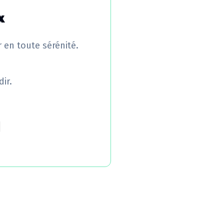
x
r en toute sérénité.
ir.