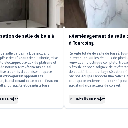
ation de salle de bain à
Réaménagement de salle d
à Tourcoing
de salle de bain à Lille incluant
Refonte totale de salle de bain à Tou
plète des réseaux de plomberie, mise
intervention sur les réseaux de plomb
té électrique, travaux de plâtrerie et
rénovation électrique complète, trava
n de nouveaux revêtements de sol.
plâtrerie et pose soignée de revêteme
tise a permis d'optimiser l'espace
de qualité. L'appareillage sélectionné 
et d'intégrer un appareillage
par nos équipes apporte une touche 
n, transformant cette pièce d'eau en
cet espace entièrement repensé pour
lliant praticité et design urbain.
aux standards actuels de confort.
s Du Projet
Détails Du Projet