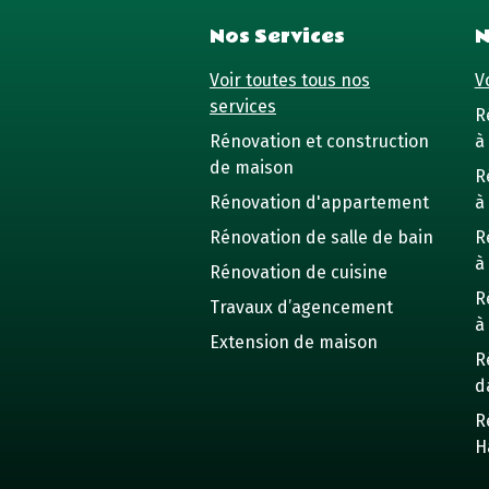
Nos Services
N
Voir toutes tous nos
Vo
services
R
Rénovation et construction
à 
de maison
R
Rénovation d'appartement
à
Rénovation de salle de bain
R
à
Rénovation de cuisine
R
Travaux d’agencement
à
Extension de maison
R
d
R
H