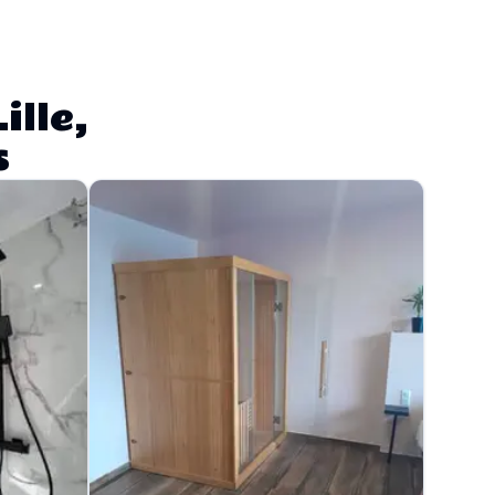
ille,
s