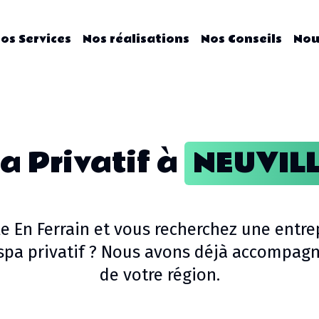
os Services
Nos réalisations
Nos Conseils
Nou
a Privatif
à
NEUVIL
e En Ferrain
et vous recherchez une entre
spa privatif
? Nous avons déjà accompagné
de votre région.