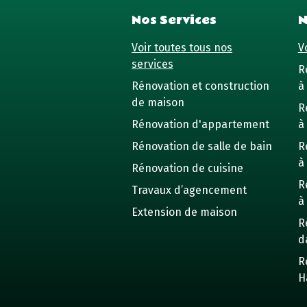
Nos Services
N
Voir toutes tous nos
Vo
services
R
Rénovation et construction
à 
de maison
R
Rénovation d'appartement
à
Rénovation de salle de bain
R
à
Rénovation de cuisine
R
Travaux d’agencement
à
Extension de maison
R
d
R
H