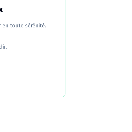
x
r en toute sérénité.
ir.