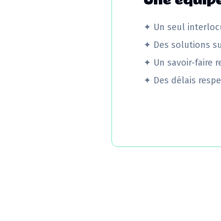
Une équipe
✦
Un seul interloc
✦
Des solutions s
✦
Un savoir-faire 
✦
Des délais respe