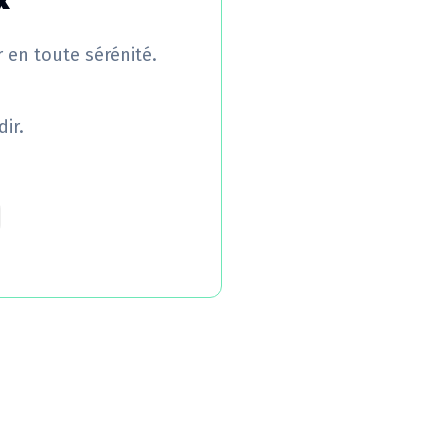
x
r en toute sérénité.
ir.