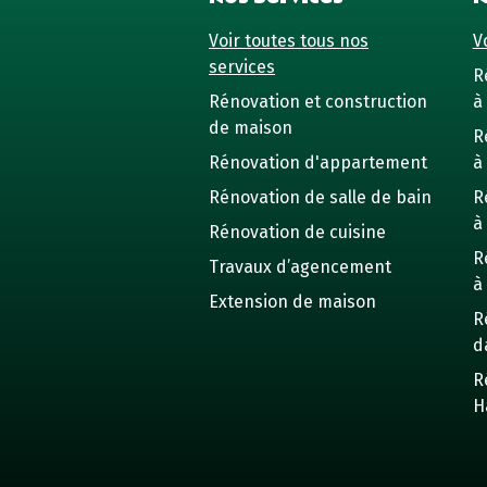
Voir toutes tous nos
Vo
services
R
Rénovation et construction
à 
de maison
R
Rénovation d'appartement
à
Rénovation de salle de bain
R
à
Rénovation de cuisine
R
Travaux d’agencement
à
Extension de maison
R
d
R
H