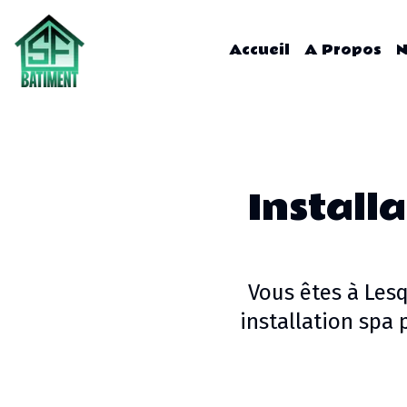
Accueil
A Propos
N
Installa
Vous êtes à
Les
installation spa p