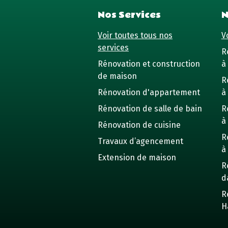
Nos Services
N
Voir toutes tous nos
Vo
services
R
Rénovation et construction
à 
de maison
R
Rénovation d'appartement
à
Rénovation de salle de bain
R
à
Rénovation de cuisine
R
Travaux d’agencement
à
Extension de maison
R
d
R
H