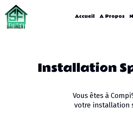
Accueil
A Propos
N
Installation S
Vous êtes à
Compi
votre
installation 