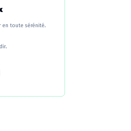
x
r en toute sérénité.
ir.