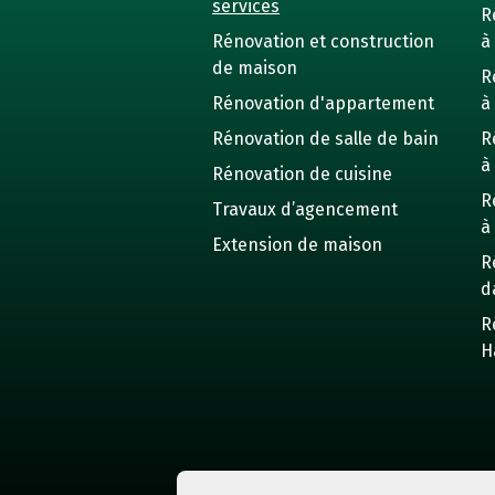
services
R
Rénovation et construction
à 
de maison
R
Rénovation d'appartement
à
Rénovation de salle de bain
R
à
Rénovation de cuisine
R
Travaux d’agencement
à
Extension de maison
R
d
R
H