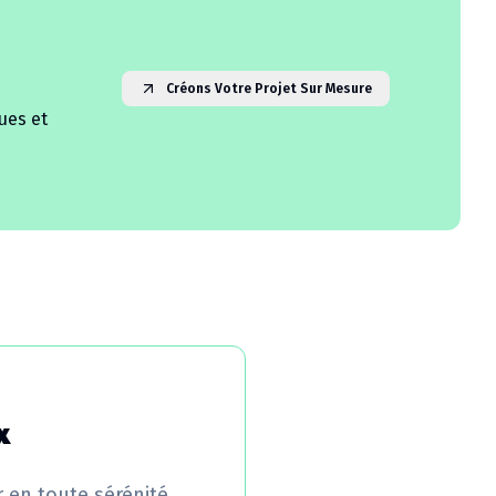
Créons Votre Projet Sur Mesure
ues et
x
r en toute sérénité.