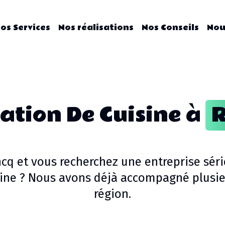
os Services
Nos réalisations
Nos Conseils
Nou
lation De Cuisine
à
ncq
et vous recherchez une entreprise sér
sine
? Nous avons déjà accompagné plusieu
région.