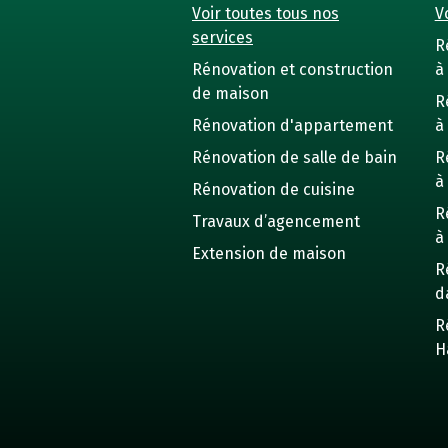
Voir toutes tous nos
Vo
services
R
Rénovation et construction
à 
de maison
R
Rénovation d'appartement
à
Rénovation de salle de bain
R
à
Rénovation de cuisine
R
Travaux d’agencement
à
Extension de maison
R
d
R
H