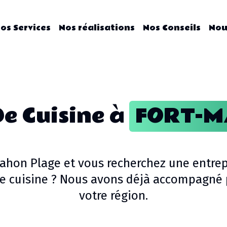
os Services
Nos réalisations
Nos Conseils
Nou
De Cuisine
à
FORT-M
Mahon Plage
et vous recherchez une entrep
de cuisine
? Nous avons déjà accompagné p
votre région.