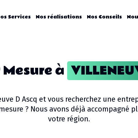
os Services
Nos réalisations
Nos Conseils
Nou
r Mesure
à
VILLENEU
euve D Ascq
et vous recherchez une entrep
 mesure
? Nous avons déjà accompagné plu
votre région.