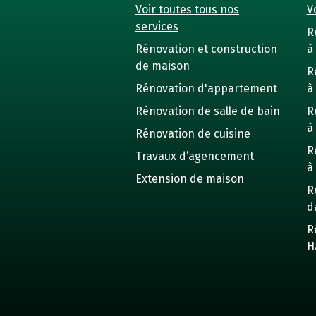
Voir toutes tous nos
Vo
services
R
Rénovation et construction
à 
de maison
R
Rénovation d'appartement
à
Rénovation de salle de bain
R
à
Rénovation de cuisine
R
Travaux d’agencement
à
Extension de maison
R
d
R
H