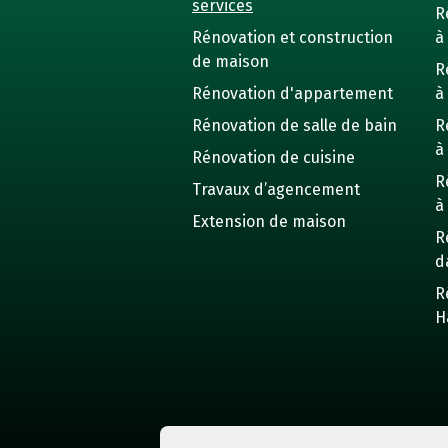
services
R
Rénovation et construction
à 
de maison
R
Rénovation d'appartement
à
Rénovation de salle de bain
R
à
Rénovation de cuisine
R
Travaux d’agencement
à
Extension de maison
R
d
R
H