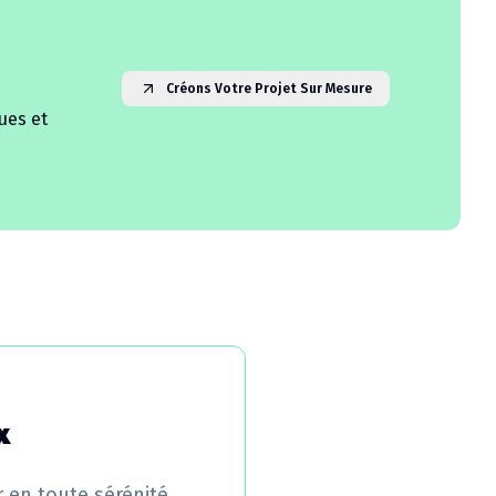
Créons Votre Projet Sur Mesure
ues et
x
r en toute sérénité.