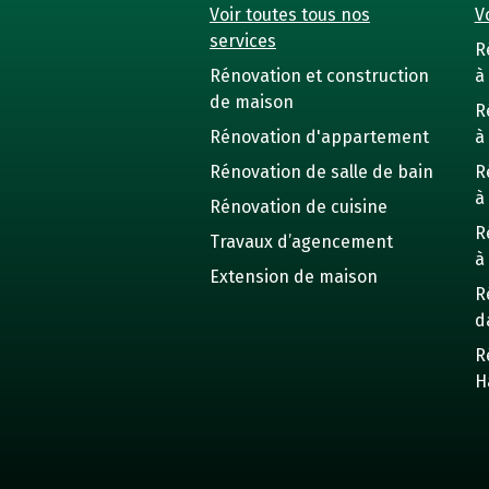
Voir toutes tous nos
Vo
services
R
Rénovation et construction
à 
de maison
R
Rénovation d'appartement
à
Rénovation de salle de bain
R
à
Rénovation de cuisine
R
Travaux d’agencement
à
Extension de maison
R
d
R
H