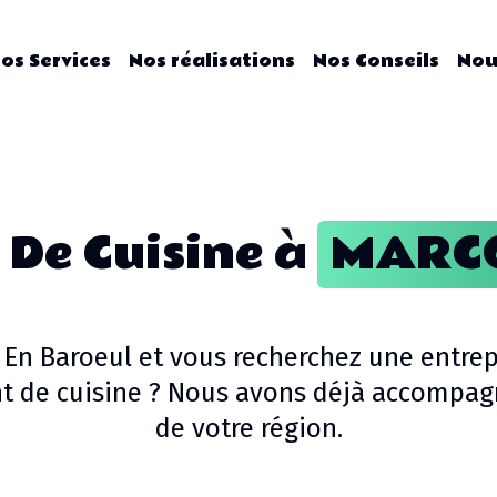
os Services
Nos réalisations
Nos Conseils
Nou
De Cuisine
à
MARCQ
 En Baroeul
et vous recherchez une entrep
 de cuisine
? Nous avons déjà accompagn
de votre région.